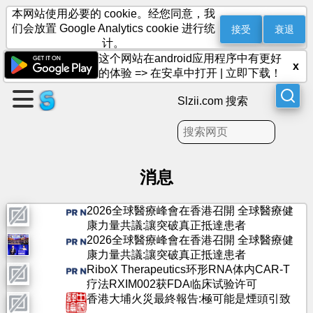
本网站使用必要的 cookie。经您同意，我
接受
衰退
们会放置 Google Analytics cookie 进行统
计。
这个网站在android应用程序中有更好
创
x
的体验 =>
在安卓中打开
|
立即下载！
建
页
Slzii.com 搜索
面
创
建
消息
群
组
2026全球醫療峰會在香港召開 全球醫療健
康力量共議:讓突破真正抵達患者
2026全球醫療峰會在香港召開 全球醫療健
文
康力量共議:讓突破真正抵達患者
章
RiboX Therapeutics环形RNA体内CAR-T
疗法RXIM002获FDA临床试验许可
香港大埔火災最終報告:極可能是煙頭引致
议