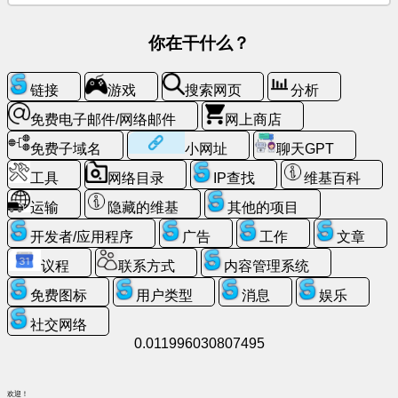
天
GPT
你在干什么？
维
基
链接
游戏
搜索网页
分析
百
免费电子邮件/网络邮件
网上商店
科
免费子域名
小网址
聊天GPT
联
工具
网络目录
IP查找
维基百科
系
方
运输
隐藏的维基
其他的项目
式
开发者/应用程序
广告
工作
文章
议程
联系方式
内容管理系统
游
戏
免费图标
用户类型
消息
娱乐
社交网络
搜
0.011996030807495
索
网
页
欢迎！