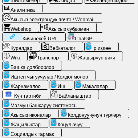
Шилтемелер
Оюндар
Желеден издөө
Акысыз
Аналитика
электрондук
Акысыз электрондук почта / Webmail
почта
/
Webshop
Акысыз субдомен
Webmail
Кичинекей URL
ChatGPT
Куралдар
Вебкаталог
Ip издөө
Аналитика
Wiki
Транспорт
Жашыруун вики
Webshop
Башка долбоорлор
Иштеп чыгуучулар / Колдонмолор
Иштеп
Жарнамалоо
Иш
Макалалар
чыгуучулар
/
Күн тартиби
Байланыштар
Колдонмолор
Мазмун башкаруу системасы
Акысыз иконалар
Колдонуучунун түрлөрү
Куралдар
Жаңылыктар
Көңүл ачуу
Иш
Социалдык тармак