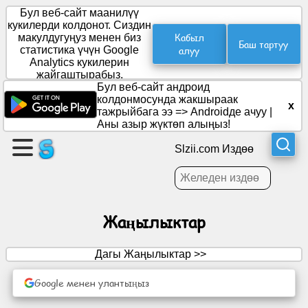
Бул веб-сайт маанилүү
кукилерди колдонот. Сиздин
Кабыл
макулдугуңуз менен биз
Баш тартуу
статистика үчүн Google
алуу
Барак
Analytics кукилерин
түзүү
жайгаштырабыз.
Бул веб-сайт андроид
колдонмосунда жакшыраак
x
Топ
тажрыйбага ээ =>
Androidде ачуу
|
түзүү
Аны азыр жүктөп алыңыз!
Slzii.com Издөө
Макалалар
Күн
Жаңылыктар
тартиби
Дагы Жаңылыктар >>
Көңүл
ачуу
Google менен улантыңыз
Социалдык