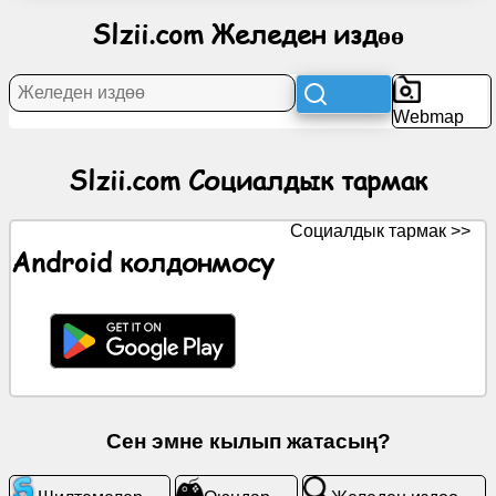
тармак
Slzii.com Желеден издөө
Жаңылыктар
Webmap
Акысыз
иконалар
Slzii.com Социалдык тармак
ChatGPT
Социалдык тармак >>
Android колдонмосу
Wiki
Байланыштар
Оюндар
Сен эмне кылып жатасың?
Желеден
издөө