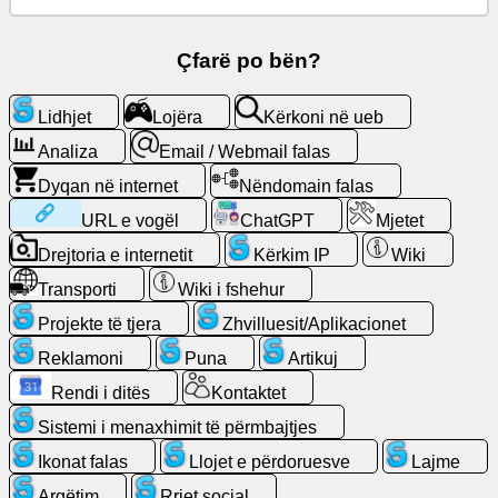
ueb
Çfarë po bën?
Email
/
Lidhjet
Lojëra
Kërkoni në ueb
Webmail
falas
Analiza
Email / Webmail falas
Dyqan në internet
Nëndomain falas
Analiza
URL e vogël
ChatGPT
Mjetet
Drejtoria e internetit
Kërkim IP
Wiki
Dyqan
në
Transporti
Wiki i fshehur
internet
Projekte të tjera
Zhvilluesit/Aplikacionet
Reklamoni
Puna
Artikuj
Zhvilluesit/Aplikacionet
Rendi i ditës
Kontaktet
Mjetet
Sistemi i menaxhimit të përmbajtjes
Ikonat falas
Llojet e përdoruesve
Lajme
Puna
Argëtim
Rrjet social