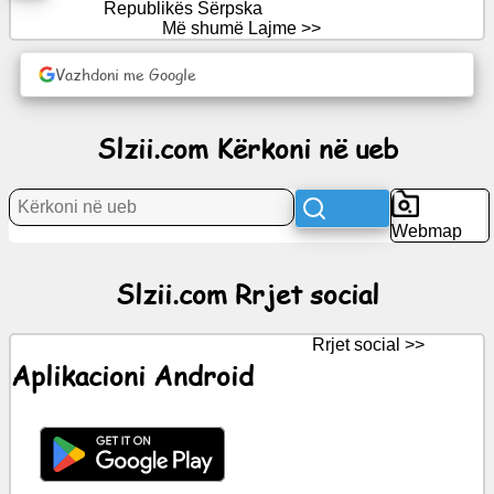
Republikës Sërpska
Rrjet
Më shumë Lajme >>
social
Vazhdoni me Google
Lajme
Slzii.com Kërkoni në ueb
Ikonat
falas
Webmap
ChatGPT
Slzii.com Rrjet social
Wiki
Rrjet social >>
Kontaktet
Aplikacioni Android
Lojëra
Kërkoni
në