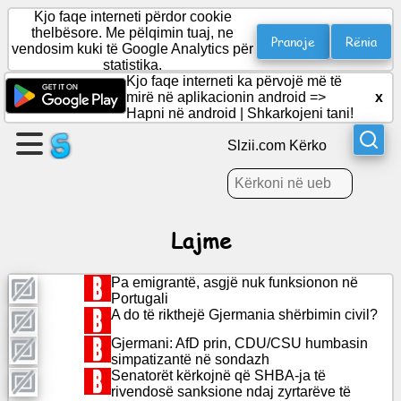
Kjo faqe interneti përdor cookie
thelbësore. Me pëlqimin tuaj, ne
Pranoje
Rënia
vendosim kuki të Google Analytics për
statistika.
Krijo
Kjo faqe interneti ka përvojë më të
një
mirë në aplikacionin android =>
x
faqe
Hapni në android
|
Shkarkojeni tani!
Slzii.com Kërko
Krijo
grup
Lajme
Artikuj
Pa emigrantë, asgjë nuk funksionon në
Rendi
Portugali
i
A do të rikthejë Gjermania shërbimin civil?
ditës
Gjermani: AfD prin, CDU/CSU humbasin
simpatizantë në sondazh
Argëtim
Senatorët kërkojnë që SHBA-ja të
rivendosë sanksione ndaj zyrtarëve të