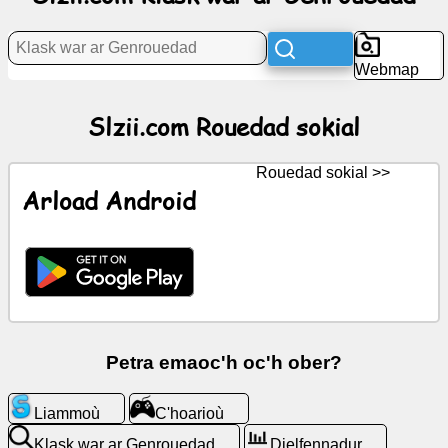
Rouedad
sokial
Webmap
Keleier
Slzii.com Rouedad sokial
Arlunioù
digoust
Rouedad sokial >>
Arload Android
ChatGPT
Wiki
Darempredoù
Petra emaoc'h oc'h ober?
C'hoarioù
Liammoù
C'hoarioù
Klask
war
Klask war ar Genrouedad
Dielfennadur