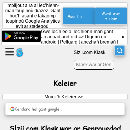
Implijout a ra al lec’hienn-
mañ toupinoù diazez. Gant
Mont war
Asantiñ
hoc'h asant e lakaomp
ziskar
toupinoù Google Analytics
Krouiñ
evit ar stadegoù.
ur
Gwelloc'h eo al lec'hienn-mañ gant
bajenn
an arload android =>
Digeriñ en
x
android
|
Pellgargit anezhañ bremañ !
Krouiñ
Slzii.com Klask
ur
strollad
Keleier
Pennadoù
|
Muioc'h Keleier >>
Deiziataer
Kenderc'hel gant google .
Dudi
Slzii.com Klask war ar Genrouedad