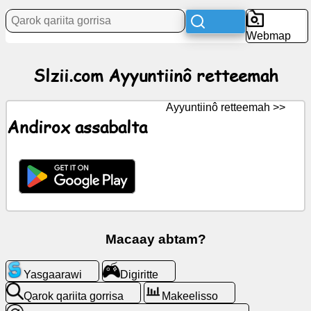
Xaagu
Webmap
currik
Slzii.com Ayyuntiinô retteemah
tan
muucitte
Ayyuntiinô retteemah >>
WalalGPT
Andirox assabalta
Wiki
angaarawitte
Digiritte
Macaay abtam?
Qarok
Yasgaarawi
Digiritte
qariita
gorrisa
Qarok qariita gorrisa
Makeelisso