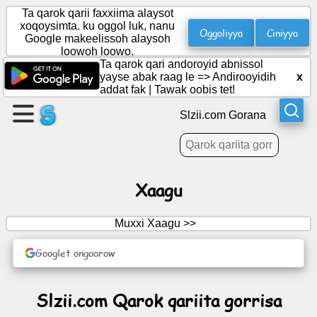
Ta qarok qarii faxxiima alaysot
xoqoysimta. ku oggol luk, nanu
Oggoliyya
Ciniyya
Google makeelissoh alaysoh
loowoh loowo.
Gali
Ta qarok qari andoroyid abnissol
Hadala
yayse abak raag le =>
Andirooyidih
x
addat fak
|
Tawak oobis tet!
Butta
Slzii.com Gorana
Bicis
Maasayyooyi
Xaagu
Ajenxa
Muxxi Xaagu >>
Sabhalaala
Googlet ongoorow
Ayyuntiinô
Slzii.com Qarok qariita gorrisa
retteemah