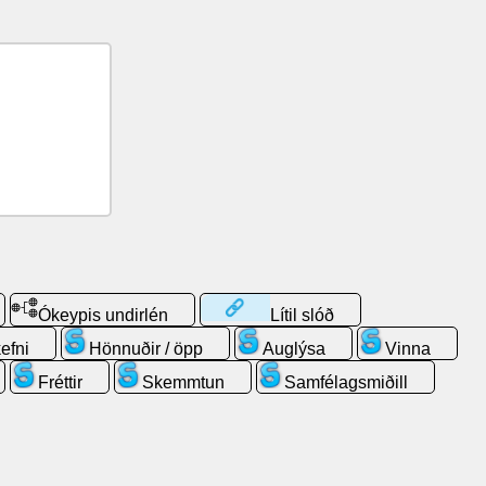
Ókeypis undirlén
Lítil slóð
efni
Hönnuðir / öpp
Auglýsa
Vinna
Fréttir
Skemmtun
Samfélagsmiðill