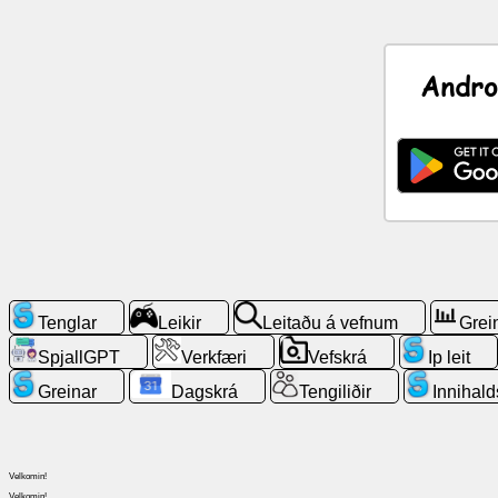
Fréttir
Andro
Ókeypis
tákn
SpjallGPT
Wiki
Tengiliðir
Tenglar
Leikir
Leitaðu á vefnum
Grei
SpjallGPT
Verkfæri
Vefskrá
Ip leit
Leikir
Greinar
Dagskrá
Tengiliðir
Innihald
Leitaðu
á
vefnum
Velkomin!
Velkomin!