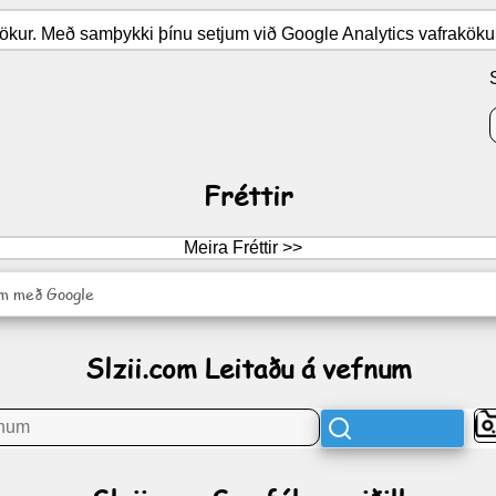
kur. Með samþykki þínu setjum við Google Analytics vafrakökur f
Fréttir
Meira Fréttir >>
m með Google
Slzii.com Leitaðu á vefnum