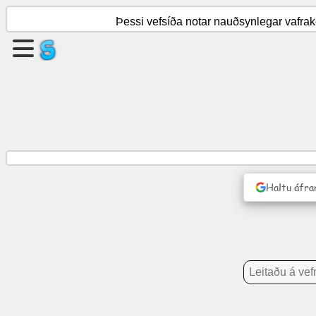
Þessi vefsíða notar nauðsynlegar vafrakö
Búðu
til
síðu
Búa
til
hóp
Haltu áfra
Greinar
Dagskrá
Skemmtun
Samfélagsmiðill