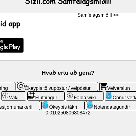
Slzii.com Samfélagsmiðill
Samfélagsmiðill >>
id app
Hvað ertu að gera?
ning
Ókeypis tölvupóstur / vefpóstur
Vefverslun
Wiki
Flutningur
Falda wiki
Önnur verk
sstjórnunarkerfi
Ókeypis tákn
Notendategundir
0.010250806808472