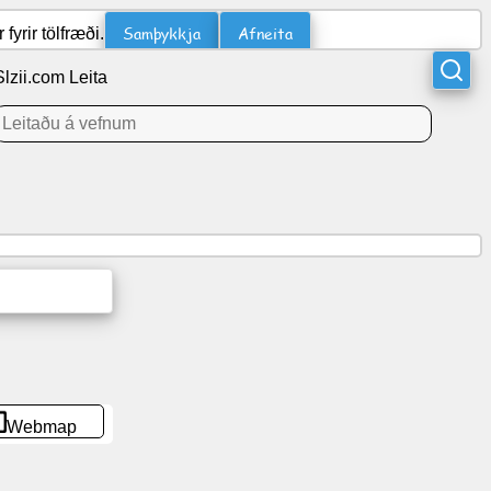
Samþykkja
Afneita
yrir tölfræði.
Slzii.com Leita
Webmap