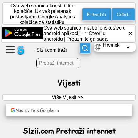
Ova web stranica koristi bitne
kolačiće. Uz vaš pristanak
Prihvatiti
Odbiti
postavljamo Google Analytics
kolačiće za statistiku.
Napravite
Ova web stranica ima bolje iskustvo u
stranicu
android aplikaciji =>
Otvori u
x
androidu
|
Preuzmite ga sada!
Hrvatski
Stvori
Slzii.com traži
grupu
Članci
Vijesti
Dnevni
Više Vijesti >>
red
Nastavite s Googleom
Zabava
Slzii.com Pretraži internet
Društvena
mreža