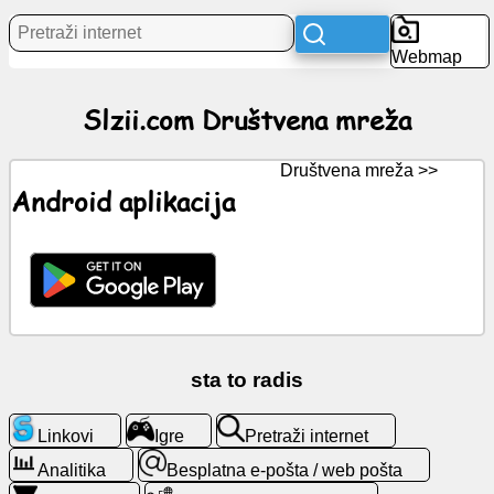
Webmap
Vijesti
Slzii.com Društvena mreža
Besplatne
ikone
Društvena mreža >>
ChatGPT
Android aplikacija
Wiki
Kontakti
Igre
sta to radis
Pretraži
Linkovi
Igre
Pretraži internet
internet
Analitika
Besplatna e-pošta / web pošta