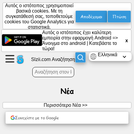
Αυτός ο ιστότοπος χρησιμοποιεί
βασικά cookies. Με τη
Αποδέχομαι
Πτώση
συγκατάθεσή σας, τοποθετούμε
cookies του Google Analytics για
Δημιουργήστε
στατιστικά.
μια
Αυτός ο ιστότοπος έχει καλύτερη
σελίδα
εμπειρία στην εφαρμογή Android =>
x
Άνοιγμα στο android
|
Κατεβάστε το
τώρα!
Δημιουργία
Ελληνικά
ομάδας
Slzii.com Αναζήτηση
Άρθρα
Νέα
Ημερήσια
διάταξη
Περισσότερο Νέα >>
Συνεχίστε με το Google
Ψυχαγωγία
Κοινωνικό