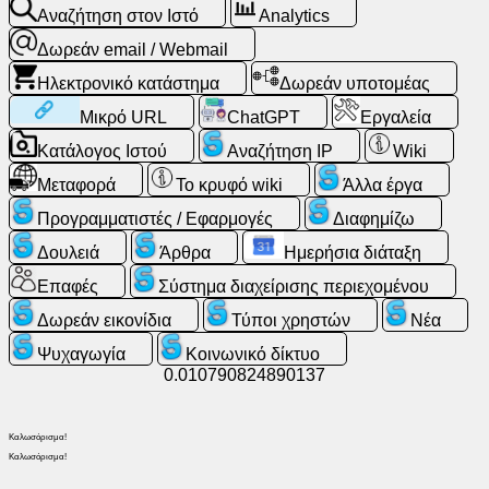
Αναζήτηση στον Ιστό
Analytics
Δωρεάν
Δωρεάν email / Webmail
email
Ηλεκτρονικό κατάστημα
Δωρεάν υποτομέας
/
Μικρό URL
ChatGPT
Εργαλεία
Webmail
Κατάλογος Ιστού
Αναζήτηση IP
Wiki
Analytics
Μεταφορά
Το κρυφό wiki
Άλλα έργα
Προγραμματιστές / Εφαρμογές
Διαφημίζω
Ηλεκτρονικό
κατάστημα
Δουλειά
Άρθρα
Ημερήσια διάταξη
Επαφές
Σύστημα διαχείρισης περιεχομένου
Προγραμματιστές
Δωρεάν εικονίδια
Τύποι χρηστών
Νέα
/
Εφαρμογές
Ψυχαγωγία
Κοινωνικό δίκτυο
0.010790824890137
Εργαλεία
Καλωσόρισμα!
Καλωσόρισμα!
Δουλειά