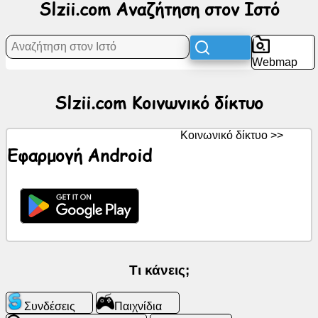
Slzii.com Αναζήτηση στον Ιστό
δίκτυο
Νέα
Webmap
Δωρεάν
Slzii.com Κοινωνικό δίκτυο
εικονίδια
Κοινωνικό δίκτυο >>
ChatGPT
Εφαρμογή Android
Wiki
Επαφές
Παιχνίδια
Τι κάνεις;
Αναζήτηση
στον
Συνδέσεις
Παιχνίδια
Ιστό